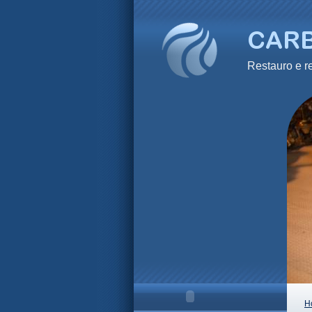
Restauro e
H