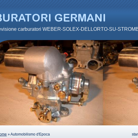
 revisione carburatori WEBER-SOLEX-DELLORTO-SU-STRO
ome
» Automobilismo d'Epoca
sta